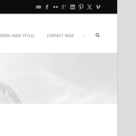
•
DERN (NEW STYLE)
CONTACT PAGE