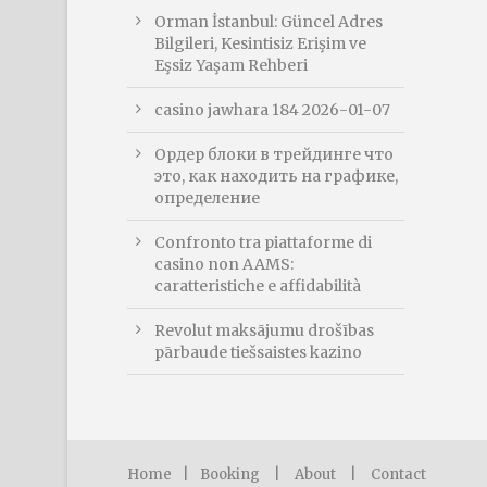
Orman İstanbul: Güncel Adres
Bilgileri, Kesintisiz Erişim ve
Eşsiz Yaşam Rehberi
casino jawhara 184 2026-01-07
Ордер блоки в трейдинге что
это, как находить на графике,
определение
Confronto tra piattaforme di
casino non AAMS:
caratteristiche e affidabilità
Revolut maksājumu drošības
pārbaude tiešsaistes kazino
Home
|
Booking
|
About
|
Contact