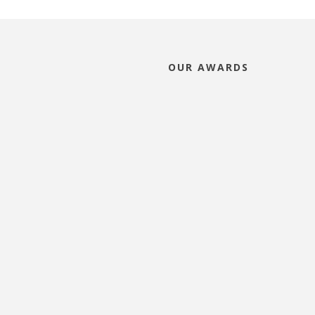
OUR AWARDS