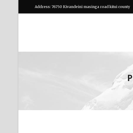
Address: 76750 Kivandeini masinga road kitui county
P