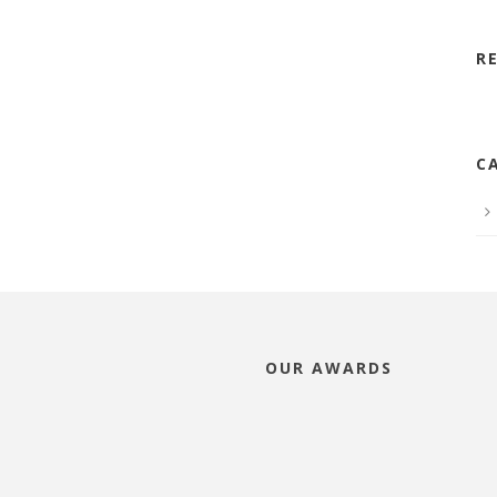
R
C
OUR AWARDS