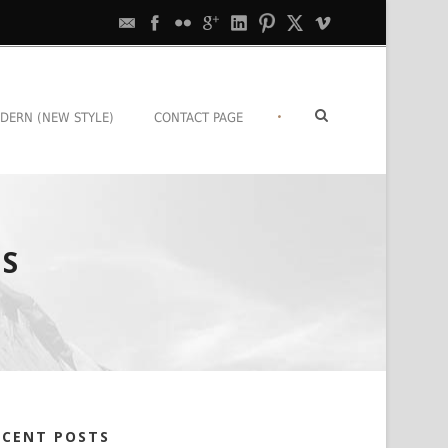
•
DERN (NEW STYLE)
CONTACT PAGE
NS
ECENT POSTS