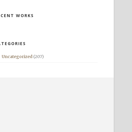
ECENT WORKS
ATEGORIES
Uncategorized
(207)